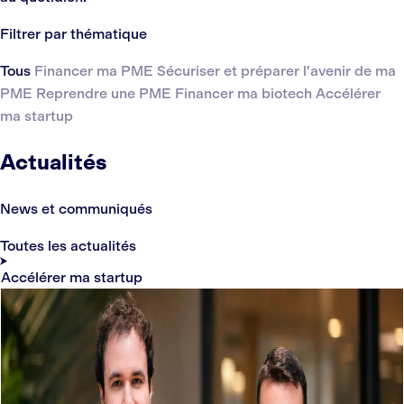
Filtrer par thématique
Tous
Financer ma PME
Sécuriser et préparer l'avenir de ma
PME
Reprendre une PME
Financer ma biotech
Accélérer
ma startup
Actualités
News et communiqués
Toutes les actualités
Accélérer ma startup