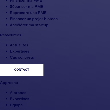
Financer ma PME
Sécuriser ma PME
Reprendre une PME
Financer un projet biotech
Accélérer ma startup
Ressources
Actualités
Expertises
Cas concrets
CONTACT
Approche
À propos
Expertises
Équipe